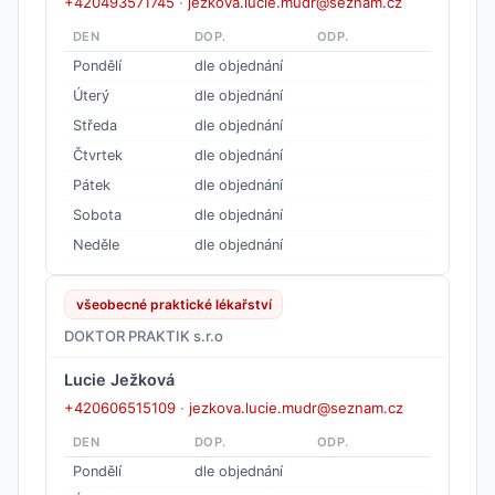
+420493571745
·
jezkova.lucie.mudr@seznam.cz
DEN
DOP.
ODP.
Pondělí
dle objednání
Úterý
dle objednání
Středa
dle objednání
Čtvrtek
dle objednání
Pátek
dle objednání
Sobota
dle objednání
Neděle
dle objednání
všeobecné praktické lékařství
DOKTOR PRAKTIK s.r.o
Lucie Ježková
+420606515109
·
jezkova.lucie.mudr@seznam.cz
DEN
DOP.
ODP.
Pondělí
dle objednání