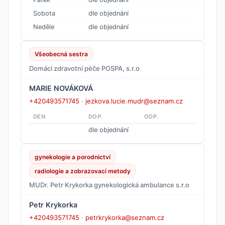
Sobota
dle objednání
Neděle
dle objednání
Všeobecná sestra
Domácí zdravotní péče POSPA, s.r.o
MARIE NOVÁKOVÁ
+420493571745
·
jezkova.lucie.mudr@seznam.cz
DEN
DOP.
ODP.
dle objednání
gynekologie a porodnictví
radiologie a zobrazovací metody
MUDr. Petr Krykorka gynekologická ambulance s.r.o
Petr Krykorka
+420493571745
·
petrkrykorka@seznam.cz