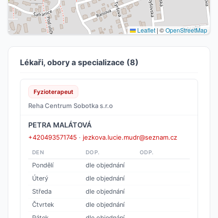
Leaflet
|
©
OpenStreetMap
Lékaři, obory a specializace (8)
Fyzioterapeut
Reha Centrum Sobotka s.r.o
PETRA MALÁTOVÁ
+420493571745
·
jezkova.lucie.mudr@seznam.cz
DEN
DOP.
ODP.
Pondělí
dle objednání
Úterý
dle objednání
Středa
dle objednání
Čtvrtek
dle objednání
Pátek
dle objednání