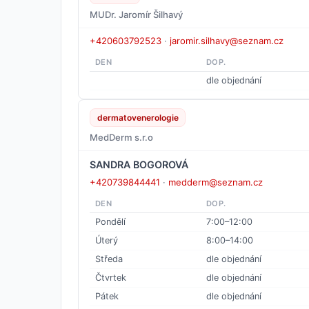
MUDr. Jaromír Šilhavý
+420603792523
·
jaromir.silhavy@seznam.cz
DEN
DOP.
dle objednání
dermatovenerologie
MedDerm s.r.o
SANDRA BOGOROVÁ
+420739844441
·
medderm@seznam.cz
DEN
DOP.
Pondělí
7:00–12:00
Úterý
8:00–14:00
Středa
dle objednání
Čtvrtek
dle objednání
Pátek
dle objednání