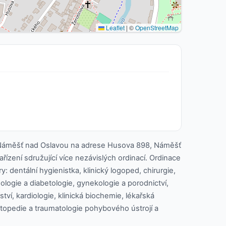
Leaflet
|
©
OpenStreetMap
Náměšť nad Oslavou na adrese Husova 898, Náměšť
řízení sdružující více nezávislých ordinací. Ordinace
y: dentální hygienistka, klinický logoped, chirurgie,
logie a diabetologie, gynekologie a porodnictví,
tví, kardiologie, klinická biochemie, lékařská
ortopedie a traumatologie pohybového ústrojí a