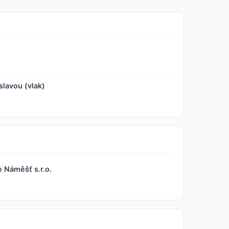
lavou (vlak)
e Náměšť s.r.o.