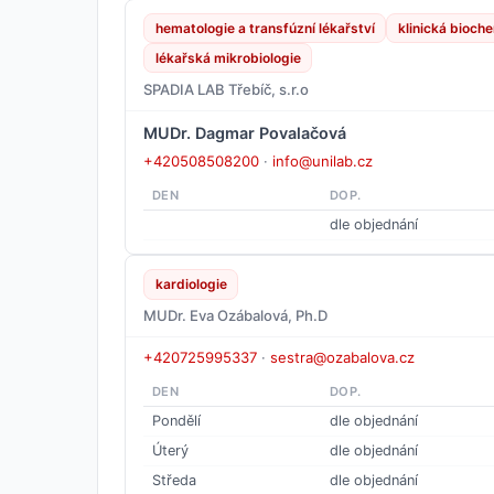
hematologie a transfúzní lékařství
klinická bioch
lékařská mikrobiologie
SPADIA LAB Třebíč, s.r.o
MUDr. Dagmar Povalačová
+420508508200
·
info@unilab.cz
DEN
DOP.
dle objednání
kardiologie
MUDr. Eva Ozábalová, Ph.D
+420725995337
·
sestra@ozabalova.cz
DEN
DOP.
Pondělí
dle objednání
Úterý
dle objednání
Středa
dle objednání