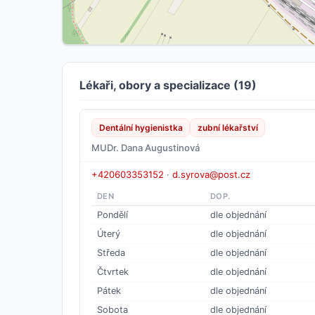
Lékaři, obory a specializace (19)
Dentální hygienistka
zubní lékařství
MUDr. Dana Augustinová
+420603353152
·
d.syrova@post.cz
DEN
DOP.
Pondělí
dle objednání
Úterý
dle objednání
Středa
dle objednání
Čtvrtek
dle objednání
Pátek
dle objednání
Sobota
dle objednání