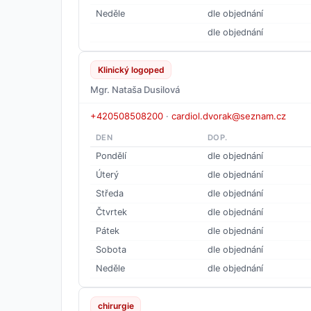
Neděle
dle objednání
dle objednání
Klinický logoped
Mgr. Nataša Dusilová
+420508508200
·
cardiol.dvorak@seznam.cz
DEN
DOP.
Pondělí
dle objednání
Úterý
dle objednání
Středa
dle objednání
Čtvrtek
dle objednání
Pátek
dle objednání
Sobota
dle objednání
Neděle
dle objednání
chirurgie