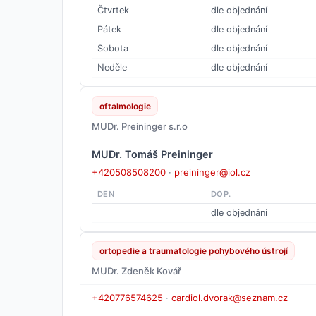
Čtvrtek
dle objednání
Pátek
dle objednání
Sobota
dle objednání
Neděle
dle objednání
oftalmologie
MUDr. Preininger s.r.o
MUDr. Tomáš Preininger
+420508508200
·
preininger@iol.cz
DEN
DOP.
dle objednání
ortopedie a traumatologie pohybového ústrojí
MUDr. Zdeněk Kovář
+420776574625
·
cardiol.dvorak@seznam.cz