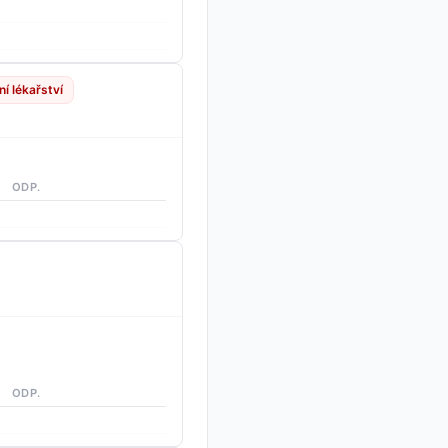
ní lékařství
ODP.
ODP.