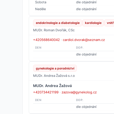
Sobota
dle objednání
Neděle
dle objednání
endokrinologie a diabetologie
kardiologie
vnitř
MUDr. Roman Dvořák, CSc
+420568640042
·
cardiol.dvorak@seznam.cz
DEN
DOP.
dle objednání
gynekologie a porodnictví
MUDr. Andrea Žažová s.r.o
MUDr. Andrea Žažová
+420734421199
·
zazova@gynekolog.cz
DEN
DOP.
dle objednání