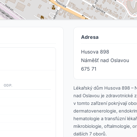
Adresa
Husova 898
Náměšť nad Oslavou
675 71
ODP.
Lékařský dům Husova 898 – 
nad Oslavou je zdravotnické za
v tomto zařízení pokrývají obor
dermatovenerologie, endokrino
hematologie a transfúzní lékařs
mikrobiologie, oftalmologie, 
dalších 7 oborů.