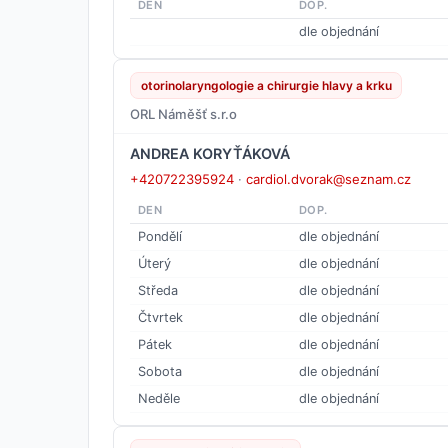
DEN
DOP.
dle objednání
otorinolaryngologie a chirurgie hlavy a krku
ORL Náměšť s.r.o
ANDREA KORYŤÁKOVÁ
+420722395924
·
cardiol.dvorak@seznam.cz
DEN
DOP.
Pondělí
dle objednání
Úterý
dle objednání
Středa
dle objednání
Čtvrtek
dle objednání
Pátek
dle objednání
Sobota
dle objednání
Neděle
dle objednání