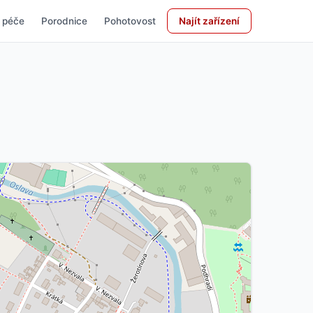
 péče
Porodnice
Pohotovost
Najít zařízení