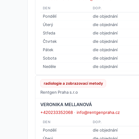
DEN
DOP.
Pondělí
dle objednání
Úterý
dle objednání
Středa
dle objednání
Čtvrtek
dle objednání
Pátek
dle objednání
Sobota
dle objednání
Neděle
dle objednání
radiologie a zobrazovací metody
Rentgen Praha s.r.o
VERONIKA MELLANOVÁ
+420233352068
·
info@rentgenpraha.cz
DEN
DOP.
Pondělí
dle objednání
Úterý
dle objednání