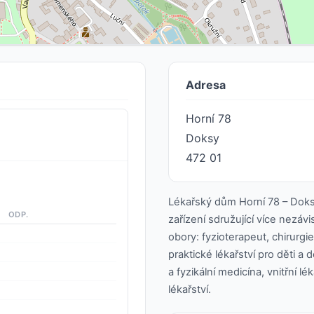
Adresa
Horní 78
Doksy
472 01
Lékařský dům Horní 78 – Doks
ODP.
zařízení sdružující více nezávi
obory: fyzioterapeut, chirurgi
praktické lékařství pro děti a 
a fyzikální medicína, vnitřní l
lékařství.