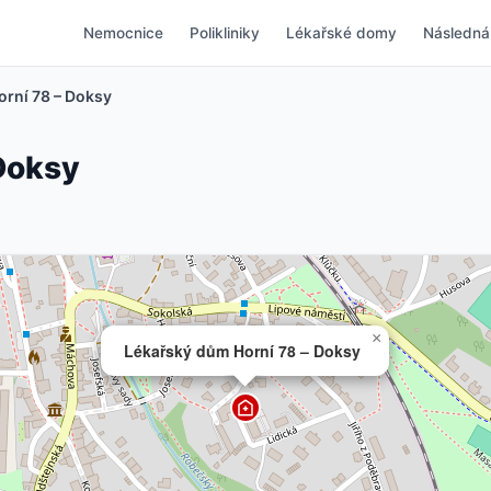
Nemocnice
Polikliniky
Lékařské domy
Následná
rní 78 – Doksy
Doksy
×
Lékařský dům Horní 78 – Doksy