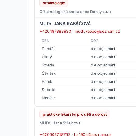
oftalmologie
Oftalmologická ambulance Doksy s.r.o
MUDr. JANA KABÁČOVÁ
+420487883933
·
mudr.kabac@seznam.cz
DEN
DOP.
Pondělí
dle objednání
Úterý
dle objednání
Středa
dle objednání
Čtvrtek
dle objednání
Pátek
dle objednání
Sobota
dle objednání
Neděle
dle objednání
praktické lékařství pro děti a dorost
MUDr. Hana Střelcová
+420603748762
·
hs1904@seznam.cz