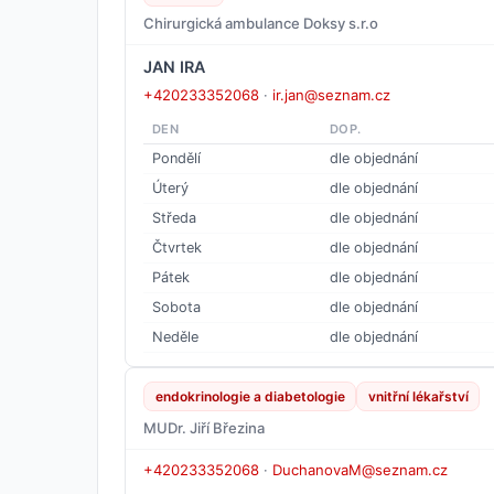
Chirurgická ambulance Doksy s.r.o
JAN IRA
+420233352068
·
ir.jan@seznam.cz
DEN
DOP.
Pondělí
dle objednání
Úterý
dle objednání
Středa
dle objednání
Čtvrtek
dle objednání
Pátek
dle objednání
Sobota
dle objednání
Neděle
dle objednání
endokrinologie a diabetologie
vnitřní lékařství
MUDr. Jiří Březina
+420233352068
·
DuchanovaM@seznam.cz