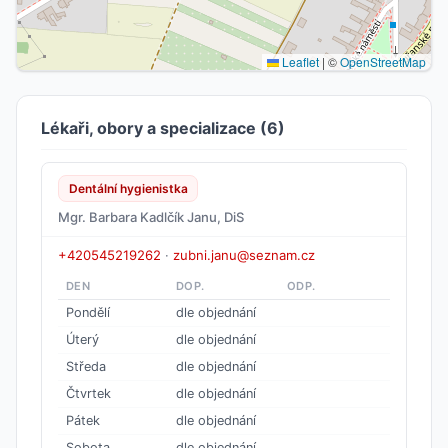
Leaflet
|
©
OpenStreetMap
Lékaři, obory a specializace (6)
Dentální hygienistka
Mgr. Barbara Kadlčík Janu, DiS
+420545219262
·
zubni.janu@seznam.cz
DEN
DOP.
ODP.
Pondělí
dle objednání
Úterý
dle objednání
Středa
dle objednání
Čtvrtek
dle objednání
Pátek
dle objednání
Sobota
dle objednání