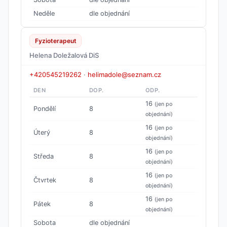
Neděle
dle objednání
Fyzioterapeut
Helena Doležalová DiS
+420545219262
·
helimadole@seznam.cz
DEN
DOP.
ODP.
16
(jen po
Pondělí
8
objednání)
16
(jen po
Úterý
8
objednání)
16
(jen po
Středa
8
objednání)
16
(jen po
Čtvrtek
8
objednání)
16
(jen po
Pátek
8
objednání)
Sobota
dle objednání