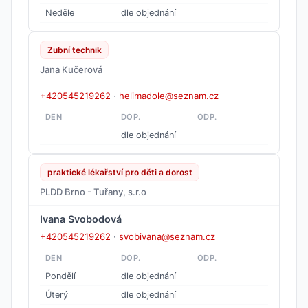
Neděle
dle objednání
Zubní technik
Jana Kučerová
+420545219262
·
helimadole@seznam.cz
DEN
DOP.
ODP.
dle objednání
praktické lékařství pro děti a dorost
PLDD Brno - Tuřany, s.r.o
Ivana Svobodová
+420545219262
·
svobivana@seznam.cz
DEN
DOP.
ODP.
Pondělí
dle objednání
Úterý
dle objednání