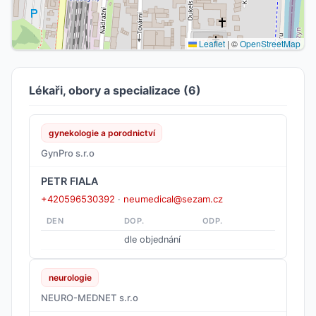
Leaflet
|
©
OpenStreetMap
Lékaři, obory a specializace (6)
gynekologie a porodnictví
GynPro s.r.o
PETR FIALA
+420596530392
·
neumedical@sezam.cz
DEN
DOP.
ODP.
dle objednání
neurologie
NEURO-MEDNET s.r.o