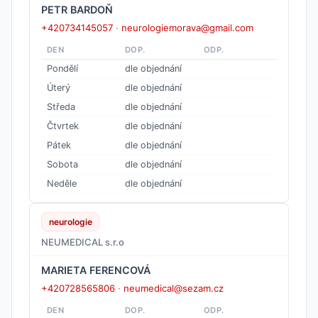
PETR BARDOŇ
+420734145057
·
neurologiemorava@gmail.com
DEN
DOP.
ODP.
Pondělí
dle objednání
Úterý
dle objednání
Středa
dle objednání
Čtvrtek
dle objednání
Pátek
dle objednání
Sobota
dle objednání
Neděle
dle objednání
neurologie
NEUMEDICAL s.r.o
MARIETA FERENCOVÁ
+420728565806
·
neumedical@sezam.cz
DEN
DOP.
ODP.