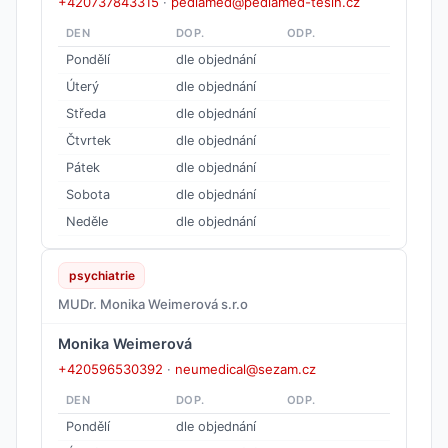
+420737843315
·
pediamed@pediamed-tesin.cz
DEN
DOP.
ODP.
Pondělí
dle objednání
Úterý
dle objednání
Středa
dle objednání
Čtvrtek
dle objednání
Pátek
dle objednání
Sobota
dle objednání
Neděle
dle objednání
psychiatrie
MUDr. Monika Weimerová s.r.o
Monika Weimerová
+420596530392
·
neumedical@sezam.cz
DEN
DOP.
ODP.
Pondělí
dle objednání