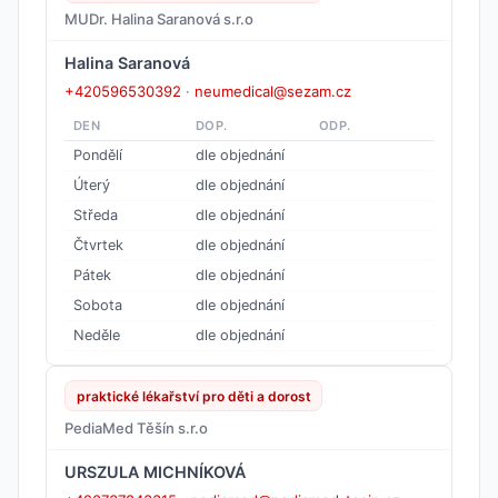
MUDr. Halina Saranová s.r.o
Halina Saranová
+420596530392
·
neumedical@sezam.cz
DEN
DOP.
ODP.
Pondělí
dle objednání
Úterý
dle objednání
Středa
dle objednání
Čtvrtek
dle objednání
Pátek
dle objednání
Sobota
dle objednání
Neděle
dle objednání
praktické lékařství pro děti a dorost
PediaMed Těšín s.r.o
URSZULA MICHNÍKOVÁ