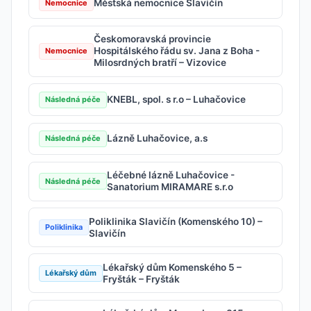
Městská nemocnice Slavičín
Nemocnice
Českomoravská provincie
Hospitálského řádu sv. Jana z Boha -
Nemocnice
Milosrdných bratří – Vizovice
KNEBL, spol. s r.o – Luhačovice
Následná péče
Lázně Luhačovice, a.s
Následná péče
Léčebné lázně Luhačovice -
Následná péče
Sanatorium MIRAMARE s.r.o
Poliklinika Slavičín (Komenského 10) –
Poliklinika
Slavičín
Lékařský dům Komenského 5 –
Lékařský dům
Fryšták – Fryšták