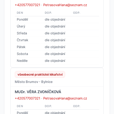
+420577007321
·
PetrasovaHana@seznam.cz
DEN
DOP.
ODP.
Pondělí
dle objednání
Úterý
dle objednání
Středa
dle objednání
Čtvrtek
dle objednání
Pátek
dle objednání
Sobota
dle objednání
Neděle
dle objednání
všeobecné praktické lékařství
Město Brumov - Bylnice
MUDr. VĚRA ZVONÍČKOVÁ
+420577007321
·
PetrasovaHana@seznam.cz
DEN
DOP.
ODP.
Pondělí
dle objednání