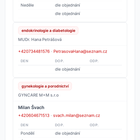
Neděle
dle objednání
dle objednání
endokrinologie a diabetologie
MUDr. Hana Petrášová
+420734481576
·
PetrasovaHana@seznam.cz
DEN
DOP.
ODP.
dle objednání
gynekologie a porodnictví
GYNCARE M+M s.r.o
Milan Švach
+420604671513
·
svach.milan@seznam.cz
DEN
DOP.
ODP.
Pondělí
dle objednání