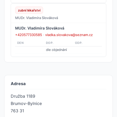
zubní lékařství
MUDr. Vladimíra Slováková
MUDr. Vladimíra Slováková
+420577330585
·
vladka.slovakova@seznam.cz
DEN
DOP.
ODP.
dle objednání
Adresa
Družba 1189
Brumov-Bylnice
763 31