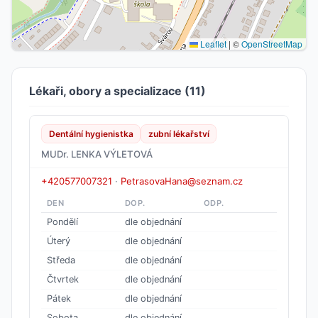
Leaflet
|
©
OpenStreetMap
Lékaři, obory a specializace (11)
Dentální hygienistka
zubní lékařství
MUDr. LENKA VÝLETOVÁ
+420577007321
·
PetrasovaHana@seznam.cz
DEN
DOP.
ODP.
Pondělí
dle objednání
Úterý
dle objednání
Středa
dle objednání
Čtvrtek
dle objednání
Pátek
dle objednání
Sobota
dle objednání