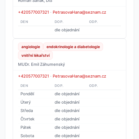
Roman Saňák, DiS
+420577007321
·
PetrasovaHana@seznam.cz
DEN
DOP.
ODP.
dle objednání
angiologie
endokrinologie a diabetologie
vnitřní lékařství
MUDr. Emil Záhumenský
+420577007321
·
PetrasovaHana@seznam.cz
DEN
DOP.
ODP.
Pondělí
dle objednání
Úterý
dle objednání
Středa
dle objednání
Čtvrtek
dle objednání
Pátek
dle objednání
Sobota
dle objednání