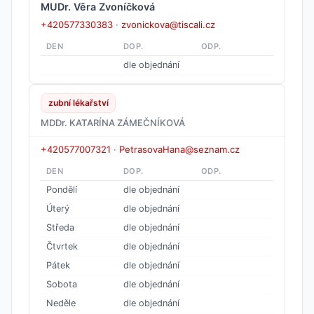
MUDr. Věra Zvoníčková
+420577330383
·
zvonickova@tiscali.cz
DEN
DOP.
ODP.
dle objednání
zubní lékařství
MDDr. KATARÍNA ZÁMEČNÍKOVÁ
+420577007321
·
PetrasovaHana@seznam.cz
DEN
DOP.
ODP.
Pondělí
dle objednání
Úterý
dle objednání
Středa
dle objednání
Čtvrtek
dle objednání
Pátek
dle objednání
Sobota
dle objednání
Neděle
dle objednání