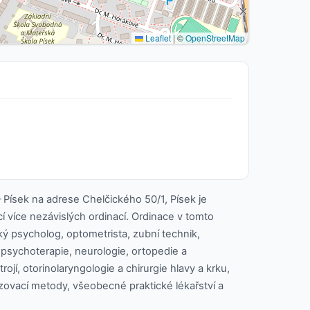
Leaflet
|
©
OpenStreetMap
Písek na adrese Chelčického 50/1, Písek je
cí více nezávislých ordinací. Ordinace v tomto
ický psycholog, optometrista, zubní technik,
psychoterapie, neurologie, ortopedie a
jí, otorinolaryngologie a chirurgie hlavy a krku,
azovací metody, všeobecné praktické lékařství a