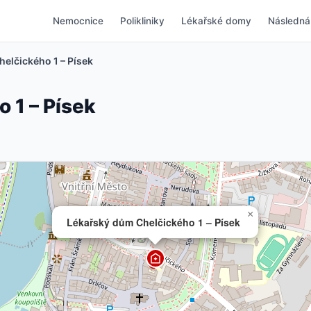
Nemocnice
Polikliniky
Lékařské domy
Následná
elčického 1 – Písek
 1 – Písek
×
Lékařský dům Chelčického 1 – Písek