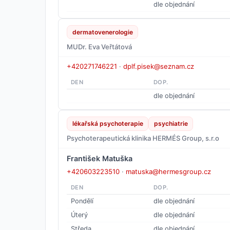
dle objednání
dermatovenerologie
MUDr. Eva Veřtátová
+420271746221
·
dplf.pisek@seznam.cz
DEN
DOP.
dle objednání
lékařská psychoterapie
psychiatrie
Psychoterapeutická klinika HERMÉS Group, s.r.o
František Matuška
+420603223510
·
matuska@hermesgroup.cz
DEN
DOP.
Pondělí
dle objednání
Úterý
dle objednání
Středa
dle objednání