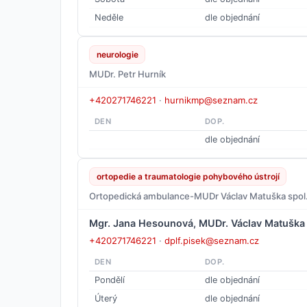
Neděle
dle objednání
neurologie
MUDr. Petr Hurník
+420271746221
·
hurnikmp@seznam.cz
DEN
DOP.
dle objednání
ortopedie a traumatologie pohybového ústrojí
Ortopedická ambulance-MUDr Václav Matuška spol. 
Mgr. Jana Hesounová, MUDr. Václav Matuška
+420271746221
·
dplf.pisek@seznam.cz
DEN
DOP.
Pondělí
dle objednání
Úterý
dle objednání