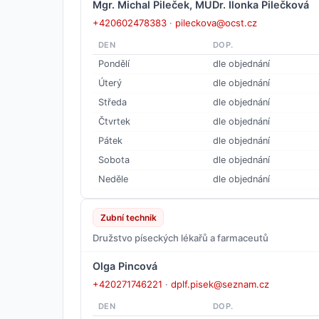
Mgr. Michal Pileček, MUDr. Ilonka Pilečková
+420602478383
·
pileckova@ocst.cz
DEN
DOP.
Pondělí
dle objednání
Úterý
dle objednání
Středa
dle objednání
Čtvrtek
dle objednání
Pátek
dle objednání
Sobota
dle objednání
Neděle
dle objednání
Zubní technik
Družstvo píseckých lékařů a farmaceutů
Olga Pincová
+420271746221
·
dplf.pisek@seznam.cz
DEN
DOP.