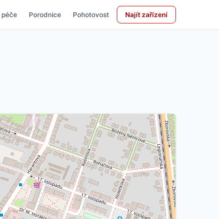
 péče
Porodnice
Pohotovost
Najít zařízení