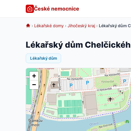
České nemocnice
›
Lékařské domy
›
Jihočeský kraj
›
Lékařský dům Ch
Lékařský dům Chelčického
Lékařský dům
+
−