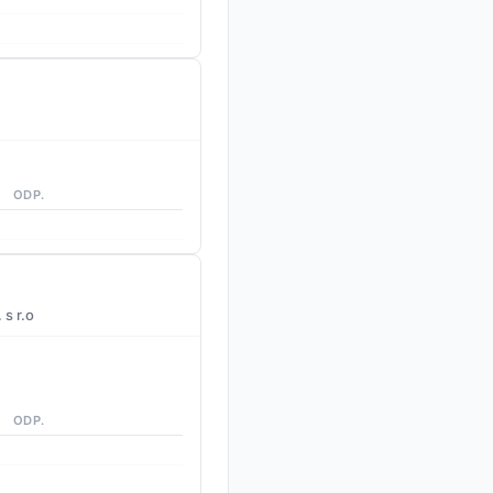
ODP.
s r.o
ODP.