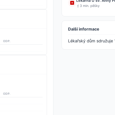
Lékárna U sv. Anny Pí
3 min. pěšky
Další informace
Lékařský dům sdružuje 
ODP.
ODP.