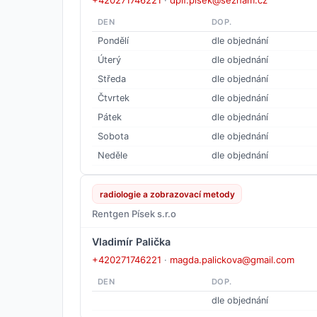
+420271746221
·
dplf.pisek@seznam.cz
DEN
DOP.
Pondělí
dle objednání
Úterý
dle objednání
Středa
dle objednání
Čtvrtek
dle objednání
Pátek
dle objednání
Sobota
dle objednání
Neděle
dle objednání
radiologie a zobrazovací metody
Rentgen Písek s.r.o
Vladimír Palička
+420271746221
·
magda.palickova@gmail.com
DEN
DOP.
dle objednání