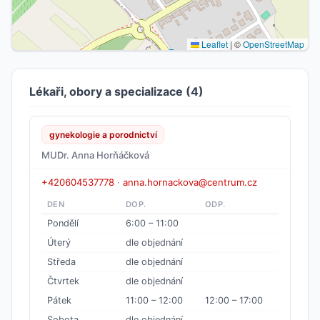
Leaflet
|
©
OpenStreetMap
Lékaři, obory a specializace (4)
gynekologie a porodnictví
MUDr. Anna Horňáčková
+420604537778
·
anna.hornackova@centrum.cz
DEN
DOP.
ODP.
Pondělí
6:00 – 11:00
Úterý
dle objednání
Středa
dle objednání
Čtvrtek
dle objednání
Pátek
11:00 – 12:00
12:00 – 17:00
Sobota
dle objednání