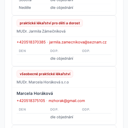
Neděle
dle objednání
praktické lékařství pro děti a dorost
MUDr. Jarmila Zámečníková
+420518370385
·
jarmila.zamecnikova@seznam.cz
DEN
DOP.
ODP.
dle objednání
všeobecné praktické lékařství
MUDr. Marcela Horáková s.r.o
Marcela Horáková
+420518375105
·
mzhorak@gmail.com
DEN
DOP.
ODP.
dle objednání