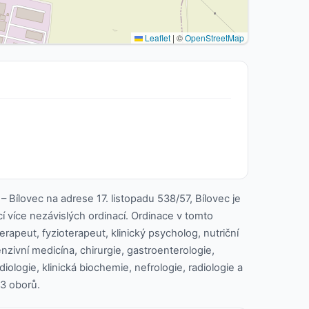
Leaflet
|
©
OpenStreetMap
– Bílovec na adrese 17. listopadu 538/57, Bílovec je
cí více nezávislých ordinací. Ordinace v tomto
erapeut, fyzioterapeut, klinický psycholog, nutriční
enzivní medicína, chirurgie, gastroenterologie,
iologie, klinická biochemie, nefrologie, radiologie a
 3 oborů.