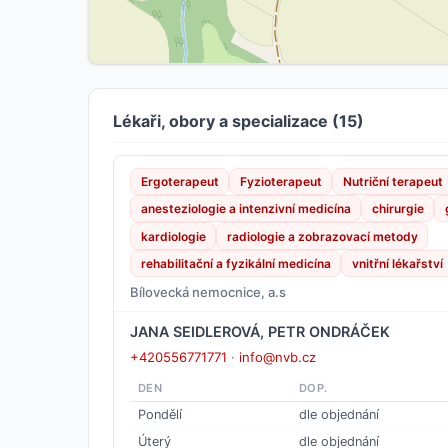
Lékaři, obory a specializace (15)
Ergoterapeut
Fyzioterapeut
Nutriční terapeut
anesteziologie a intenzivní medicína
chirurgie
kardiologie
radiologie a zobrazovací metody
rehabilitační a fyzikální medicína
vnitřní lékařství
Bílovecká nemocnice, a.s
JANA SEIDLEROVÁ, PETR ONDRÁČEK
+420556771771
·
info@nvb.cz
DEN
DOP.
Pondělí
dle objednání
Úterý
dle objednání