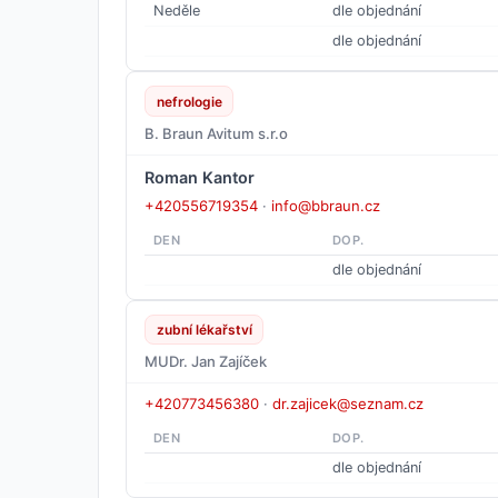
Neděle
dle objednání
dle objednání
nefrologie
B. Braun Avitum s.r.o
Roman Kantor
+420556719354
·
info@bbraun.cz
DEN
DOP.
dle objednání
zubní lékařství
MUDr. Jan Zajíček
+420773456380
·
dr.zajicek@seznam.cz
DEN
DOP.
dle objednání