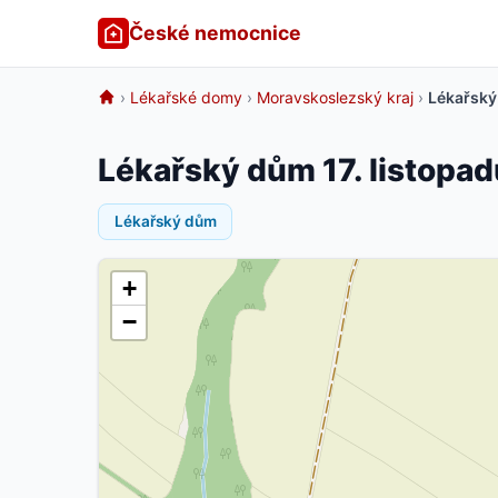
České nemocnice
›
Lékařské domy
›
Moravskoslezský kraj
›
Lékařský 
Lékařský dům 17. listopad
Lékařský dům
+
−