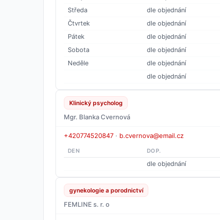
Středa
dle objednání
Čtvrtek
dle objednání
Pátek
dle objednání
Sobota
dle objednání
Neděle
dle objednání
dle objednání
Klinický psycholog
Mgr. Blanka Cvernová
+420774520847
·
b.cvernova@email.cz
DEN
DOP.
dle objednání
gynekologie a porodnictví
FEMLINE s. r. o