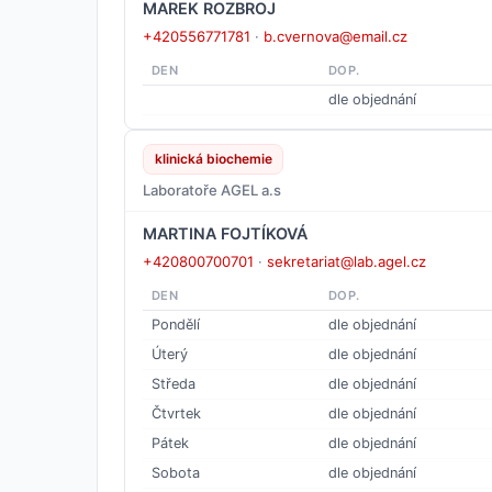
MAREK ROZBROJ
+420556771781
·
b.cvernova@email.cz
DEN
DOP.
dle objednání
klinická biochemie
Laboratoře AGEL a.s
MARTINA FOJTÍKOVÁ
+420800700701
·
sekretariat@lab.agel.cz
DEN
DOP.
Pondělí
dle objednání
Úterý
dle objednání
Středa
dle objednání
Čtvrtek
dle objednání
Pátek
dle objednání
Sobota
dle objednání