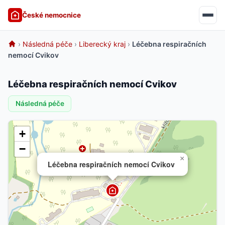
České nemocnice
›
Následná péče
›
Liberecký kraj
›
Léčebna respiračních
nemocí Cvikov
Léčebna respiračních nemocí Cvikov
Následná péče
+
−
×
Léčebna respiračních nemocí Cvikov