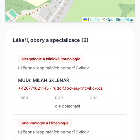
Leaflet
|
©
OpenStreetMap
Lékaři, obory a specializace (2)
alergologie a klinická imunologie
Léčebna respiračních nemocí Cvikov
MUDr. MILAN SKLENÁŘ
+420774621145
·
rudolf.focke@lrncvikov.cz
DEN
DOP.
ODP.
dle objednání
pneumologie a ftizeologie
Léčebna respiračních nemocí Cvikov