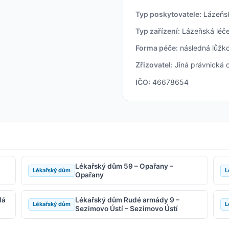
Typ poskytovatele:
Lázeňsk
Typ zařízení:
Lázeňská léč
Forma péče:
následná lůžko
Zřizovatel:
Jiná právnická 
IČO:
46678654
Lékařský dům 59 – Opařany –
Lékařský dům
L
Opařany
dá
Lékařský dům Rudé armády 9 –
Lékařský dům
L
Sezimovo Ústí – Sezimovo Ústí