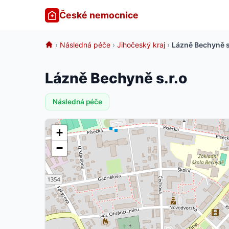
České nemocnice
›
Následná péče
›
Jihočeský kraj
›
Lázně Bechyně s
Lázně Bechyně s.r.o
Následná péče
+
−