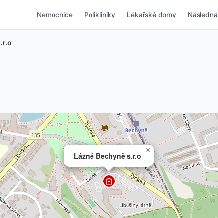
Nemocnice
Polikliniky
Lékařské domy
Následná
.r.o
×
Lázně Bechyně s.r.o