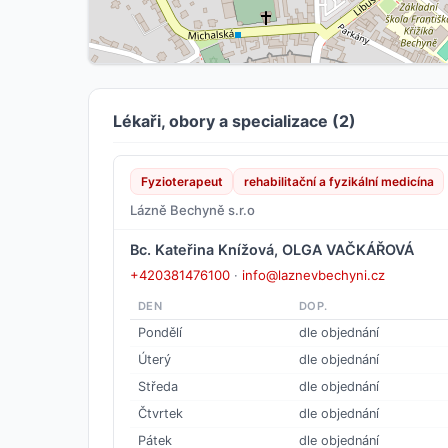
Lékaři, obory a specializace (2)
Fyzioterapeut
rehabilitační a fyzikální medicína
Lázně Bechyně s.r.o
Bc. Kateřina Knížová, OLGA VAČKÁŘOVÁ
+420381476100
·
info@laznevbechyni.cz
DEN
DOP.
Pondělí
dle objednání
Úterý
dle objednání
Středa
dle objednání
Čtvrtek
dle objednání
Pátek
dle objednání