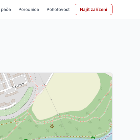
 péče
Porodnice
Pohotovost
Najít zařízení