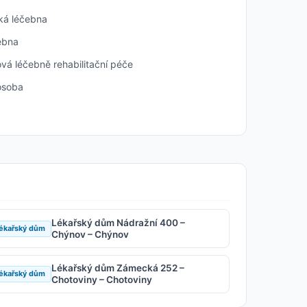
á léčebna
ebna
vá léčebně rehabilitační péče
osoba
Lékařský dům Nádražní 400 –
ékařský dům
Chýnov – Chýnov
Lékařský dům Zámecká 252 –
ékařský dům
Chotoviny – Chotoviny