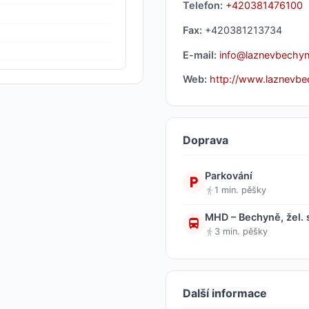
Telefon:
+420381476100
Fax:
+420381213734
E-mail:
info@laznevbechyn
Web:
http://www.laznevbe
Doprava
Parkování
1 min. pěšky
MHD – Bechyně, žel. s
3 min. pěšky
Další informace