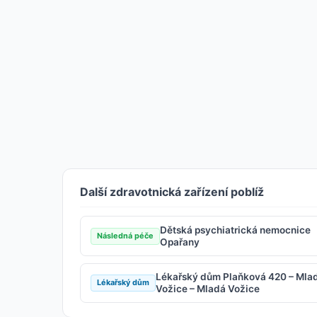
Další zdravotnická zařízení poblíž
Dětská psychiatrická nemocnice
Následná péče
Opařany
Lékařský dům Plaňková 420 – Mla
Lékařský dům
Vožice – Mladá Vožice