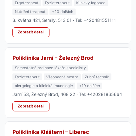
Ergoterapeut
Fyzioterapeut
Klinický logoped
Nutriční terapeut
+20 dalších
3. května 421, Semily, 513 01 · Tel: +420481551111
Zobrazit detail
Poliklinika Jarní – Železný Brod
Samostatná ordinace lékaře specialisty
Fyzioterapeut
Všeobecná sestra
Zubní technik
alergologie a klinická imunologie
+19 dalších
Jarní 53, Železný Brod, 468 22 · Tel: +420281865664
Zobrazit detail
Poliklinika Klášterní – Liberec