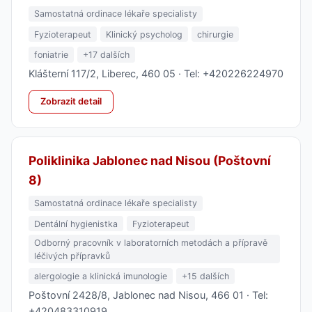
Samostatná ordinace lékaře specialisty
Fyzioterapeut
Klinický psycholog
chirurgie
foniatrie
+17 dalších
Klášterní 117/2, Liberec, 460 05 · Tel: +420226224970
Zobrazit detail
Poliklinika Jablonec nad Nisou (Poštovní
8)
Samostatná ordinace lékaře specialisty
Dentální hygienistka
Fyzioterapeut
Odborný pracovník v laboratorních metodách a přípravě
léčivých přípravků
alergologie a klinická imunologie
+15 dalších
Poštovní 2428/8, Jablonec nad Nisou, 466 01 · Tel:
+420483310919