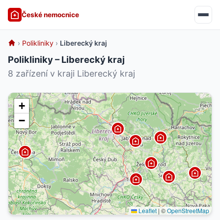
České nemocnice
›
Polikliniky
›
Liberecký kraj
Polikliniky – Liberecký kraj
8 zařízení v kraji Liberecký kraj
+
−
Leaflet
|
©
OpenStreetMap