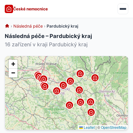
České nemocnice
›
Následná péče
›
Pardubický kraj
Následná péče – Pardubický kraj
16 zařízení v kraji Pardubický kraj
+
−
Leaflet
|
©
OpenStreetMap