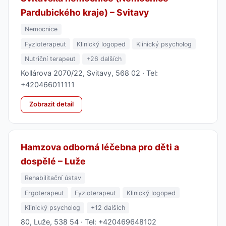
Pardubického kraje) – Svitavy
Nemocnice
Fyzioterapeut
Klinický logoped
Klinický psycholog
Nutriční terapeut
+26 dalších
Kollárova 2070/22, Svitavy, 568 02 · Tel:
+420466011111
Zobrazit detail
Hamzova odborná léčebna pro děti a
dospělé – Luže
Rehabilitační ústav
Ergoterapeut
Fyzioterapeut
Klinický logoped
Klinický psycholog
+12 dalších
80, Luže, 538 54 · Tel: +420469648102