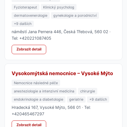
Fyzioterapeut
Klinický psycholog
dermatovenerologie
gynekologie a porodnictví
+9 dalších
náměstí Jana Pernera 446, Česká Třebová, 560 02 ·
Tel: +420221087405
Zobrazit detail
Vysokomýtská nemocnice – Vysoké Mýto
Nemocnice následné péče
anesteziologie a intenzivní medicína
chirurgie
endokrinologie a diabetologie
geriatrie
+9 dalších
Hradecká 167, Vysoké Mýto, 566 01 · Tel:
+420465467297
Zobrazit detail