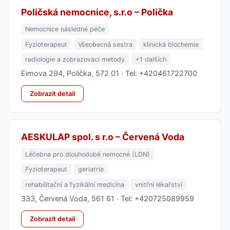
Poličská nemocnice, s.r.o – Polička
Nemocnice následné péče
Fyzioterapeut
Všeobecná sestra
klinická biochemie
radiologie a zobrazovací metody
+1 dalších
Eimova 294, Polička, 572 01 · Tel: +420461722700
Zobrazit detail
AESKULAP spol. s r.o – Červená Voda
Léčebna pro dlouhodobě nemocné (LDN)
Fyzioterapeut
geriatrie
rehabilitační a fyzikální medicína
vnitřní lékařství
333, Červená Voda, 561 61 · Tel: +420725089959
Zobrazit detail