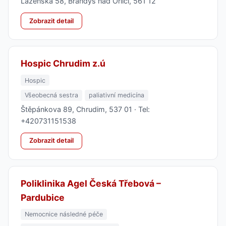
Lázeňská 58, Brandýs nad Orlicí, 561 12
Zobrazit detail
Hospic Chrudim z.ú
Hospic
Všeobecná sestra
paliativní medicína
Štěpánkova 89, Chrudim, 537 01 · Tel:
+420731151538
Zobrazit detail
Poliklinika Agel Česká Třebová –
Pardubice
Nemocnice následné péče