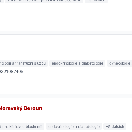
g
Zdravotní laborant pro klinickou biochemii
+8 dalších
tologii a transfuzní službu
endokrinologie a diabetologie
gynekologie 
20221087405
 Moravský Beroun
t pro klinickou biochemii
endokrinologie a diabetologie
+5 dalších