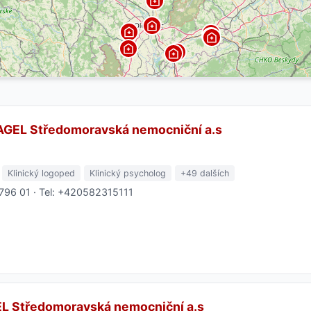
AGEL Středomoravská nemocniční a.s
Klinický logoped
Klinický psycholog
+49 dalších
 796 01 · Tel: +420582315111
EL Středomoravská nemocniční a.s