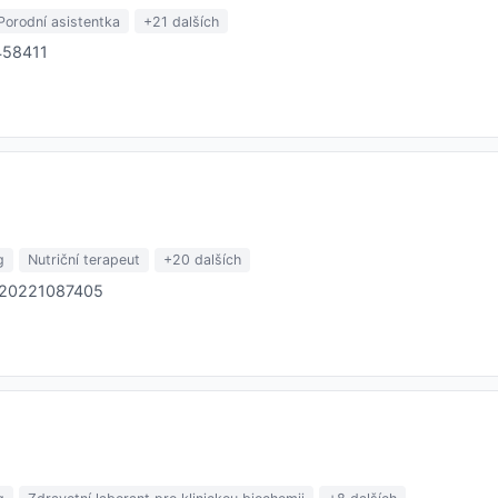
Porodní asistentka
+21 dalších
4458411
g
Nutriční terapeut
+20 dalších
+420221087405