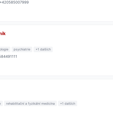
l: +420585007999
ník
ologie
psychiatrie
+1 dalších
0584491111
e
rehabilitační a fyzikální medicína
+1 dalších