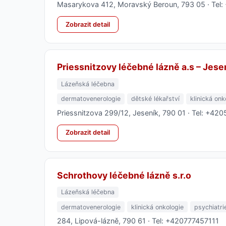
Masarykova 412, Moravský Beroun, 793 05 · Te
Zobrazit detail
Priessnitzovy léčebné lázně a.s – Jese
Lázeňská léčebna
dermatovenerologie
dětské lékařství
klinická onk
Priessnitzova 299/12, Jeseník, 790 01 · Tel: +42
Zobrazit detail
Schrothovy léčebné lázně s.r.o
Lázeňská léčebna
dermatovenerologie
klinická onkologie
psychiatri
284, Lipová-lázně, 790 61 · Tel: +420777457111