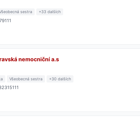
Všeobecná sestra
+33 dalších
679111
avská nemocniční a.s
ka
Všeobecná sestra
+30 dalších
582315111