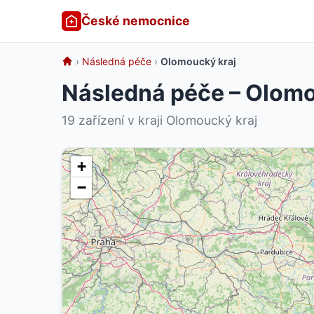
České nemocnice
›
Následná péče
›
Olomoucký kraj
Následná péče – Olomo
19 zařízení v kraji Olomoucký kraj
+
−