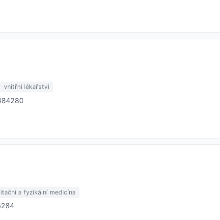
vnitřní lékařství
3484280
litační a fyzikální medicína
86284